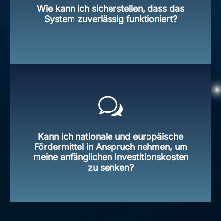
Das System ist speziell auf schwankende
Wie kann ich sicherstellen, dass das
Energieversorgung ausgelegt.
System zuverlässig funktioniert?
HubGen 1000 ist CE-zertifiziert und im
Einsatz erprobt. Sollte es zu Problemen
Kann ich nationale und europäische
kommen, steht Ihnen unser lokales Team zur
Fördermittel in Anspruch nehmen, um
Verfügung, um Sie vor Ort zu unterstützen.
meine anfänglichen Investitionskosten
zu senken?