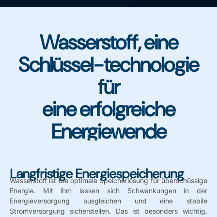
Wasserstoff, eine
Ja, unser System wird in Europa produziert
und nutzt lokale Lieferketten.
Schlüssel-technologie
für
eine erfolgreiche
Energiewende
Langfristige Energiespeicherung
Wasserstoff ist die optimale Speicherlösung für überschüssige
Energie. Mit ihm lassen sich Schwankungen in der
Energieversorgung ausgleichen und eine stabile
Stromversorgung sicherstellen. Das ist besonders wichtig.