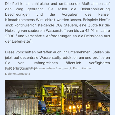
Die Politik hat zahlreiche und umfassende Maßnahmen auf
den Weg gebracht. Sie sollen die Dekarbonisierung
beschleunigen und die Vorgaben des Pariser
Klimaabkommens Wirklichkeit werden lassen. Beispiele hierfür
sind: kontinuierlich steigende CO
-Steuern, eine Quote für die
2
Nutzung von sauberem Wasserstoff von bis zu 42 % im Jahre
1
2030
und verschärfte Anforderungen an die Emissionen aus
2
der Lieferkette
.
Diese Vorschriften betreffen auch Ihr Unternehmen. Stellen Sie
jetzt auf dezentrale Wasserstoffproduktion um und profitieren
Sie von umfangreichen öffentlich verfügbaren
Förderprogrammen.
[1] RED III – Richtlinie für erneuerbare Energien [2] Europäisches
Lieferkettengesetz